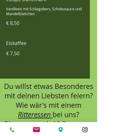
Vanilleeis mit Schlagobers, Schokosauce und
Mandelblättchen
€ 8,50
Eiskaffee
€ 7,50
Du willst etwas Besonderes
mit deinen Liebsten feiern?
Wie wär's mit einem
Ritteressen
bei uns?
Ritteressen ab 10 Personen
möglich; 15€ pro Person