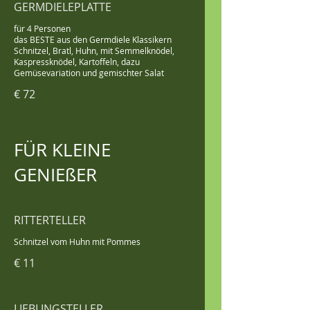
GERMDIELEPLATTE
für 4 Personen
das BESTE aus den Germdiele Klassikern
Schnitzel, Bratl, Huhn, mit Semmelknödel,
Kaspressknödel, Kartoffeln, dazu
Gemüsevariation und gemischter Salat
€ 72
FÜR KLEINE
GENIEßER
RITTERTELLER
Schnitzel vom Huhn mit Pommes
€ 11
LIEBLINGSTELLER